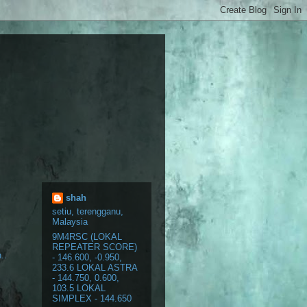
shah
setiu, terengganu,
Malaysia
9M4RSC (LOKAL
REPEATER SCORE)
..
- 146.600, -0.950,
233.6 LOKAL ASTRA
- 144.750, 0.600,
103.5 LOKAL
SIMPLEX - 144.650