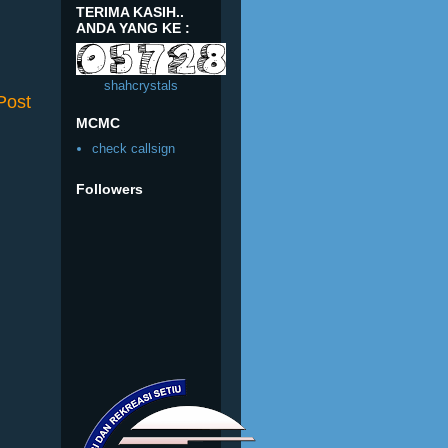
TERIMA KASIH..
ANDA YANG KE :
shahcrystals
Post
MCMC
check callsign
Followers