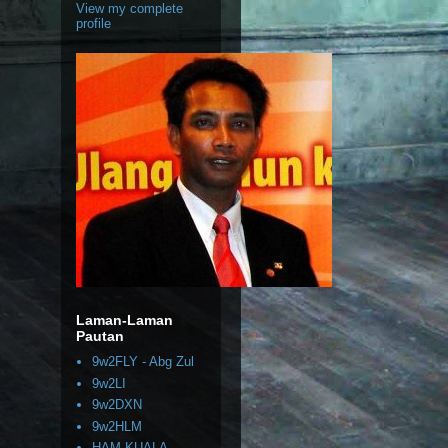
View my complete
profile
Laman-Laman
Pautan
9w2FLY - Abg Zul
9w2LI
9w2DXN
9w2HLM
HAM KUALA