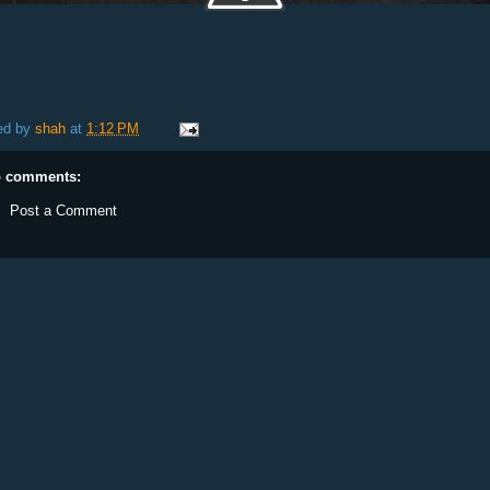
ed by
shah
at
1:12 PM
 comments:
Post a Comment