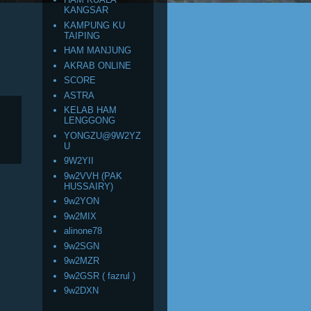
KANGSAR
KAMPUNG KU
TAIPING
HAM MANJUNG
AKRAB ONLINE
SCORE
ASTRA
KELAB HAM
LENGGONG
YONGZU@9W2YZ
U
9W2YII
9w2VVH (PAK
HUSSAIRY)
9w2YON
9w2MIX
alinone78
9w2SGN
9w2MZR
9w2GSR ( fazrul )
9w2DXN