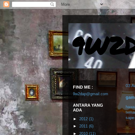
9W2
03 A
FIND ME :
9w2dap@gmail.com
gamb
ANTARA YANG
haaaa
ADA
tema
sape-
►
2012
(1)
►
2011
(6)
►
2010
(11)