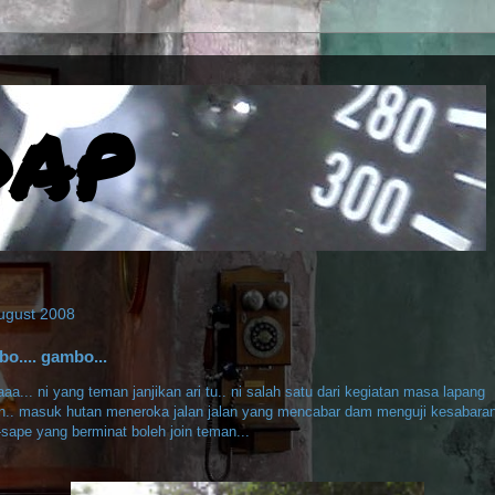
DAP
ugust 2008
o.... gambo...
aa... ni yang teman janjikan ari tu.. ni salah satu dari kegiatan masa lapang
n.. masuk hutan meneroka jalan jalan yang mencabar dam menguji kesabaran
sape yang berminat boleh join teman...